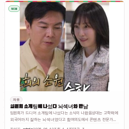
NEW
자유
임원희 소개팅에 나섰다 뇌섹녀와 만남
임원희가 드디어 소개팅에 나섰다는 소식이 나왔음상대는 고학력에
외국어까지 잘하는 뇌섹녀였다고 함여의도에서 콘텐츠 전문가로
일하고 있는 사람이었음그런 사람과 만났다는 거니까 팬들 반응이
작성자
admin
2025-06-12
조회 1,137
댓글 3