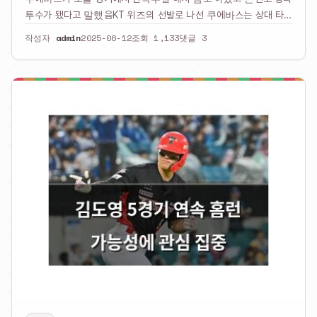
투수가 됐다고 말했음KT 위즈의 선발로 나선 쿠에바스는 상대 타
자들을 한 번도 내지 못했음경기 내내 컨디션이 좋았고 볼도 잘 던
작성자
admin
2025-06-12
조회 1,133
댓글 3
졌는데 투구 수는 100개 안팎이었음팀이 승리하면서 쿠에바스도
승리 투수가 되…