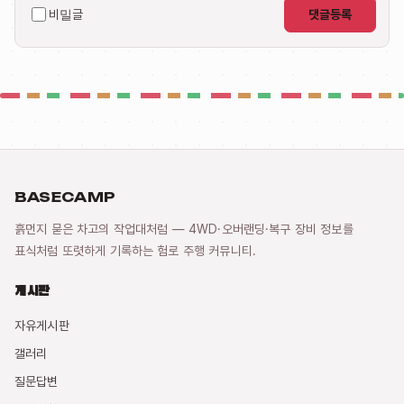
비밀글
댓글등록
BASECAMP
흙먼지 묻은 차고의 작업대처럼 — 4WD·오버랜딩·복구 장비 정보를
표식처럼 또렷하게 기록하는 험로 주행 커뮤니티.
게시판
자유게시판
갤러리
질문답변