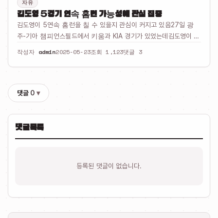
자유
김도영 5경기 연속 홈런 가능성에 관심 집중
김도영이 5연속 홈런을 칠 수 있을지 관심이 커지고 있음27일 광
주-기아 챔피언스필드에서 키움과 KIA 경기가 있었는데김도영이 이
경기에 출전해서 홈런을 치면 5연속 홈런 달성 가능함지난 4경기에
작성자
admin
2025-05-23
조회 1,123
댓글 3
서 이미 홈런을 넣었고 이번 경기도 기대감 높은 상황임그런데 이 경
기는 평…
댓글
0
댓글목록
등록된 댓글이 없습니다.