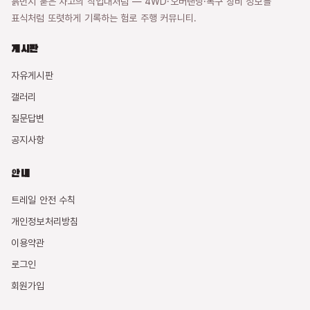
흙먼지 묻은 차고의 작업대처럼 — 4WD·오버랜딩·복구 장비 정보를
표식처럼 또렷하게 기록하는 험로 주행 커뮤니티.
게시판
자유게시판
갤러리
질문답변
공지사항
안내
트레일 안전 수칙
개인정보처리방침
이용약관
로그인
회원가입