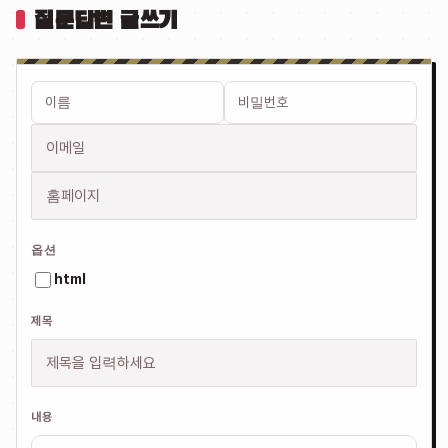
질문답변 글쓰기
이름
비밀번호
이메일
홈페이지
필수
필수
옵션
html
제목
내용
웹에디터 시작
웹 